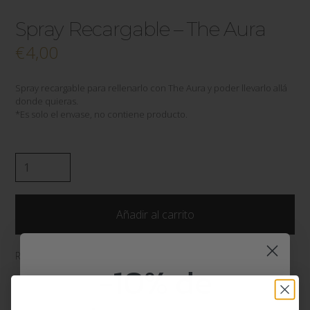
Spray Recargable – The Aura
€
4,00
Spray recargable para rellenarlo con The Aura y poder llevarlo allá
donde quieras.
*Es solo el envase, no contiene producto.
Spray
Recargable
-
The
Añadir al carrito
Aura
cantidad
Referencia:
359417067
Categorías:
Accesorios
,
Sin Categoría
-10% de